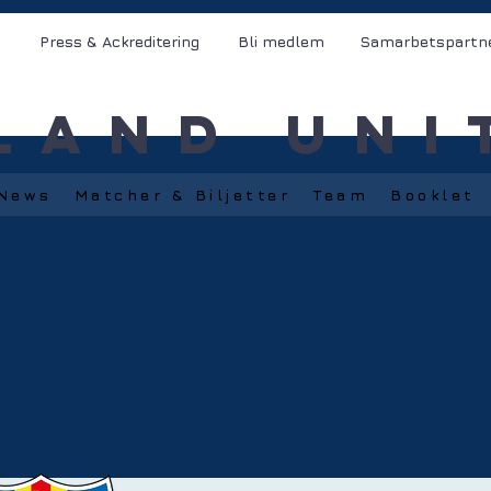
Press & Ackreditering
Bli medlem
Samarbetspartn
land Uni
News
Matcher & Biljetter
Team
Booklet