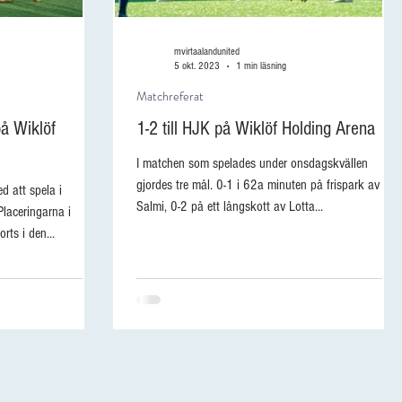
mvirtaalandunited
5 okt. 2023
1 min läsning
Matchreferat
å Wiklöf
1-2 till HJK på Wiklöf Holding Arena
I matchen som spelades under onsdagskvällen
gjordes tre mål. 0-1 i 62a minuten på frispark av Iina
d att spela i
Salmi, 0-2 på ett långskott av Lotta...
laceringarna i
rts i den...