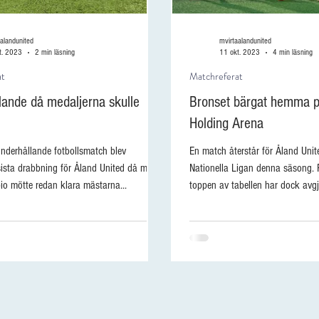
alandunited
mvirtaalandunited
t. 2023
2 min läsning
11 okt. 2023
4 min läsning
at
Matchreferat
lande då medaljerna skulle
Bronset bärgat hemma p
Holding Arena
underhållande fotbollsmatch blev
En match återstår för Åland Unite
ista drabbning för Åland United då man
Nationella Ligan denna säsong. P
io mötte redan klara mästarna...
toppen av tabellen har dock avgjo