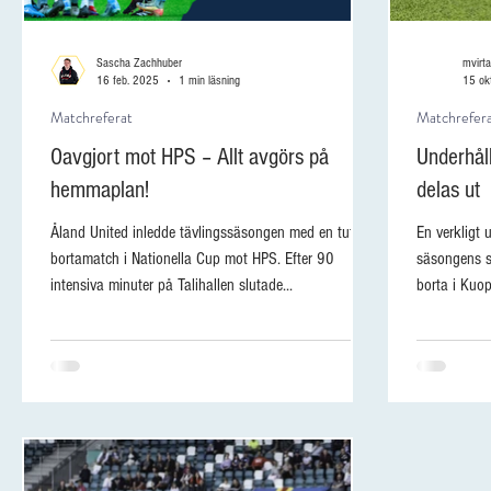
Sascha Zachhuber
mvirta
16 feb. 2025
1 min läsning
15 ok
Matchreferat
Matchrefer
Oavgjort mot HPS – Allt avgörs på
Underhål
hemmaplan!
delas ut
Åland United inledde tävlingssäsongen med en tuff
En verkligt 
bortamatch i Nationella Cup mot HPS. Efter 90
säsongens s
intensiva minuter på Talihallen slutade...
borta i Kuop