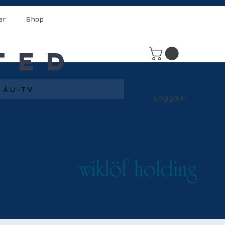
er
Shop
ted
ÅU-TV
Logga in