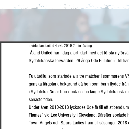
mvirtaalandunited
4 okt. 2019
2 min läsning
 Åland United har i dag gjort klart med det första nyförvärvet inför säsongen 2020. Från och med januari ansluter 
Sydafrikanska forwarden, 29 åriga Ode Fulutudilu till trä
Fulutudilu, som startade alla tre matcher i sommarens V
ganska färgstark bakgrund då hon som barn flydde från
i Sydafrika. Nu är hon dock sedan länge Sydafrikansk m
senaste tiden. 
Under åren 2010-2013 lyckades Ode få till ett stipendium
Flames” vid Lee University i Cleveland. Därefter spelade 
Town Angels och Spurs Ladies fram till säsongen 2018 d