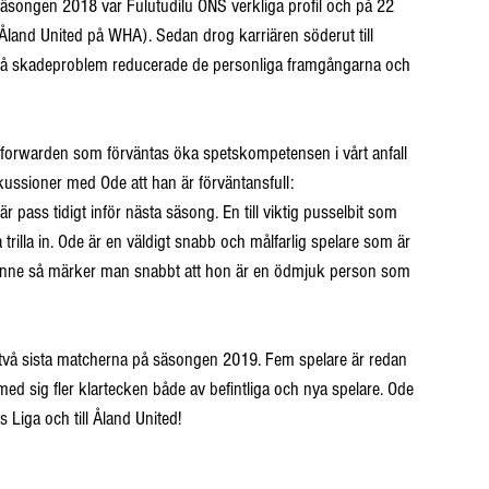
äsongen 2018 var Fulutudilu ONS verkliga profil och på 22 
land United på WHA). Sedan drog karriären söderut till 
små skadeproblem reducerade de personliga framgångarna och 
ga forwarden som förväntas öka spetskompetensen i vårt anfall 
ssioner med Ode att han är förväntansfull:
r pass tidigt inför nästa säsong. En till viktig pusselbit som 
 trilla in. Ode är en väldigt snabb och målfarlig spelare som är 
henne så märker man snabbt att hon är en ödmjuk person som 
de två sista matcherna på säsongen 2019. Fem spelare är redan 
ed sig fler klartecken både av befintliga och nya spelare. Ode 
 Liga och till Åland United!