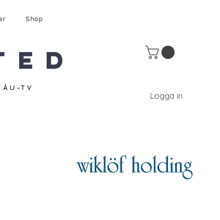
er
Shop
ted
ÅU-TV
Logga in