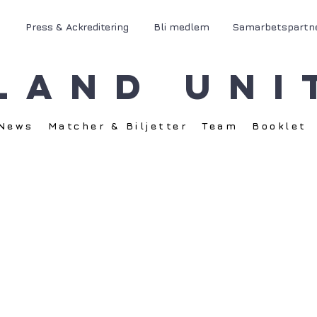
Press & Ackreditering
Bli medlem
Samarbetspartn
land Uni
News
Matcher & Biljetter
Team
Booklet