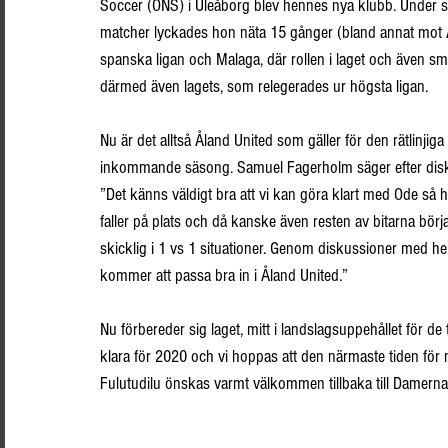
Soccer (ONS) i Uleåborg blev hennes nya klubb. Under s
matcher lyckades hon näta 15 gånger (bland annat mot Å
spanska ligan och Malaga, där rollen i laget och även 
därmed även lagets, som relegerades ur högsta ligan.
Nu är det alltså Åland United som gäller för den rätlinji
inkommande säsong. Samuel Fagerholm säger efter disku
”Det känns väldigt bra att vi kan göra klart med Ode så hä
faller på plats och då kanske även resten av bitarna börja
skicklig i 1 vs 1 situationer. Genom diskussioner med 
kommer att passa bra in i Åland United.”
Nu förbereder sig laget, mitt i landslagsuppehållet för 
klara för 2020 och vi hoppas att den närmaste tiden för m
Fulutudilu önskas varmt välkommen tillbaka till Damernas