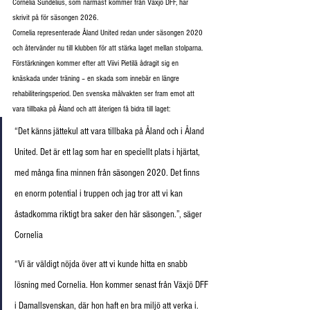
Cornelia Sundelius, som närmast kommer från Växjö DFF, har 
skrivit på för säsongen 2026.
Cornelia representerade Åland United redan under säsongen 2020 
och återvänder nu till klubben för att stärka laget mellan stolparna. 
Förstärkningen kommer efter att Viivi Pietilä ådragit sig en 
knäskada under träning – en skada som innebär en längre 
rehabiliteringsperiod. Den svenska målvakten ser fram emot att 
vara tillbaka på Åland och att återigen få bidra till laget:
“Det känns jättekul att vara tillbaka på Åland och i Åland 
United. Det är ett lag som har en speciellt plats i hjärtat, 
med många fina minnen från säsongen 2020. Det finns 
en enorm potential i truppen och jag tror att vi kan 
åstadkomma riktigt bra saker den här säsongen.”, säger 
Cornelia
“Vi är väldigt nöjda över att vi kunde hitta en snabb 
lösning med Cornelia. Hon kommer senast från Växjö DFF 
i Damallsvenskan, där hon haft en bra miljö att verka i. 