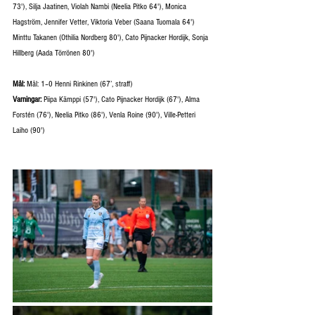
73'), Silja Jaatinen, Violah Nambi (Neelia Pitko 64'), Monica 
Hagström, Jennifer Vetter, Viktoria Veber (Saana Tuomala 64') 
Minttu Takanen (Othilia Nordberg 80'), Cato Pijnacker Hordijk, Sonja 
Hillberg (Aada Törrönen 80')
Mål: 
Mål: 1–0 Henni Rinkinen (67’, straff)
Varningar:
 Piipa Kämppi (57'), Cato Pijnacker Hordijk (67'), Alma 
Forstén (76'), Neelia Pitko (86'), Venla Roine (90'), Ville-Petteri 
Laiho (90')