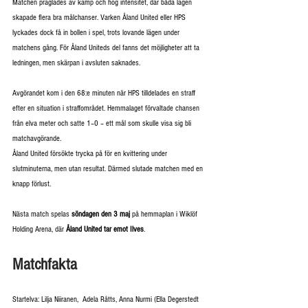
Matchen präglades av kamp och hög intensitet, där båda lagen 
skapade flera bra målchanser. Varken Åland United eller HPS 
lyckades dock få in bollen i spel, trots lovande lägen under 
matchens gång. För Åland Uniteds del fanns det möjligheter att ta 
ledningen, men skärpan i avsluten saknades.
Avgörandet kom i den 68:e minuten när HPS tilldelades en straff 
efter en situation i straffområdet. Hemmalaget förvaltade chansen 
från elva meter och satte 1–0 – ett mål som skulle visa sig bli 
matchavgörande.
Åland United försökte trycka på för en kvittering under 
slutminuterna, men utan resultat. Därmed slutade matchen med en 
knapp förlust.
Nästa match spelas 
söndagen den 3 maj
 på hemmaplan i Wiklöf 
Holding Arena, där 
Åland United tar emot Ilves
.
Matchfakta
Startelva: Lilja Niiranen,  Adela Råtts, Anna Nurmi (Ella Degerstedt 