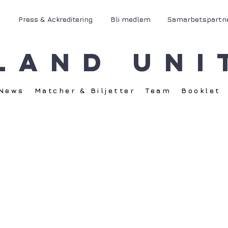
Press & Ackreditering
Bli medlem
Samarbetspartn
land Uni
News
Matcher & Biljetter
Team
Booklet