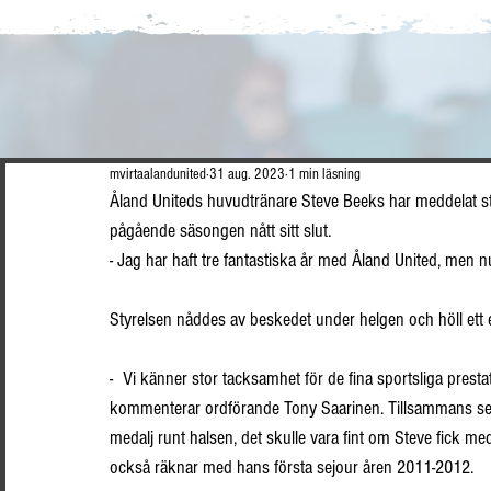
mvirtaalandunited
31 aug. 2023
1 min läsning
Åland Uniteds huvudtränare Steve Beeks har meddelat st
pågående säsongen nått sitt slut. 
- Jag har haft tre fantastiska år med Åland United, men n
Styrelsen nåddes av beskedet under helgen och höll ett e
- Vi känner stor tacksamhet för de fina sportsliga prest
kommenterar ordförande Tony Saarinen. Tillsammans ser
medalj runt halsen, det skulle vara fint om Steve fick med
också räknar med hans första sejour åren 2011-2012.