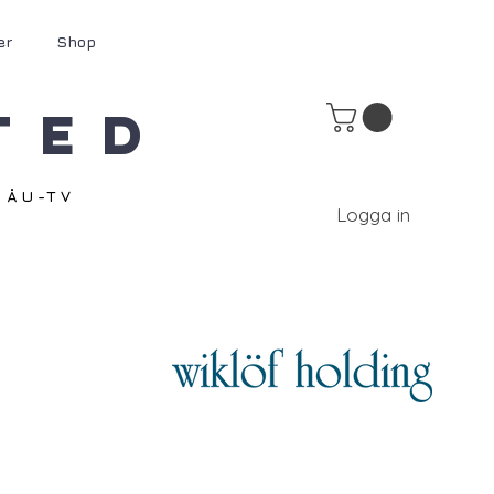
er
Shop
ted
ÅU-TV
Logga in