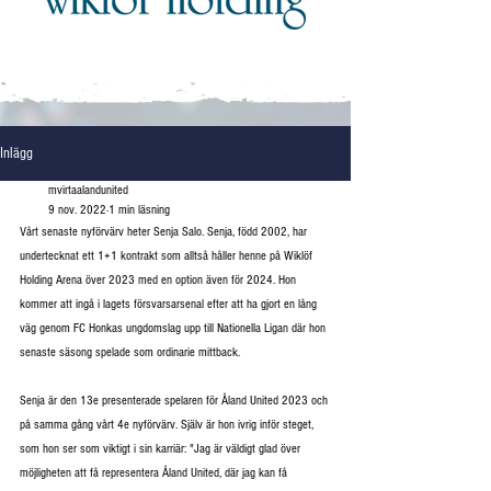
Inlägg
mvirtaalandunited
9 nov. 2022
1 min läsning
Vårt senaste nyförvärv heter Senja Salo. Senja, född 2002, har 
undertecknat ett 1+1 kontrakt som alltså håller henne på Wiklöf 
Holding Arena över 2023 med en option även för 2024. Hon 
kommer att ingå i lagets försvarsarsenal efter att ha gjort en lång 
väg genom FC Honkas ungdomslag upp till Nationella Ligan där hon 
senaste säsong spelade som ordinarie mittback.
Senja är den 13e presenterade spelaren för Åland United 2023 och 
på samma gång vårt 4e nyförvärv. Själv är hon ivrig inför steget, 
som hon ser som viktigt i sin karriär: "Jag är väldigt glad över 
möjligheten att få representera Åland United, där jag kan få 