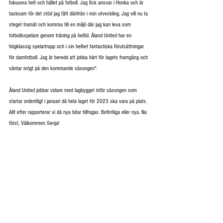
fokusera helt och hållet på fotboll. Jag fick ansvar i Honka och är 
tacksam för det stöd jag fått därifrån i min utveckling. Jag vill nu ta 
steget framåt och komma till en miljö där jag kan leva som 
fotbollsspelare genom träning på heltid. Åland United har en 
högklassig spelartrupp och i sin helhet fantastiska förutsättningar 
för damfotboll. Jag är beredd att jobba hårt för lagets framgång och 
väntar ivrigt på den kommande säsongen".
Åland United jobbar vidare med lagbygget inför säsongen som 
startar ordentligt i januari då hela laget för 2023 ska vara på plats. 
Allt efter rapporterar vi då nya bitar tillfogas. Befintliga eller nya. Nu 
först, Välkommen Senja!