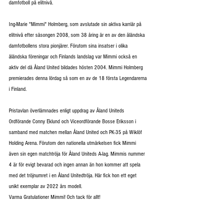
damfotboll på elitnivå. 
Ing-Marie "Mimmi" Holmberg, som avslutade sin aktiva karriär på 
elitnivå efter säsongen 2008, som 38 åring är en av den åländska 
damfotbollens stora pionjärer. Förutom sina insatser i olika 
åländska föreningar och Finlands landslag var Mimmi också en 
aktiv del då Åland United bildades hösten 2004. Mimmi Holmberg 
premierades denna lördag så som en av de 18 första Legendarerna 
i Finland.
Pristavlan överlämnades enligt uppdrag av Åland Uniteds 
Ordförande Conny Eklund och Viceordförande Bosse Eriksson i 
samband med matchen mellan Åland United och PK-35 på Wiklöf 
Holding Arena. Förutom den nationella utmärkelsen fick Mimmi 
även sin egen matchtröja för Åland Uniteds A-lag. Mimmis nummer 
4 är för evigt bevarad och ingen annan än hon kommer att spela 
med det tröjnumret i en Åland Unitedtröja. Här fick hon ett eget 
unikt exemplar av 2022 års modell.
Varma Gratulationer Mimmi! Och tack för allt!