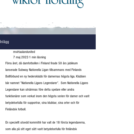
Inlägg
mvirtaalandunited
7 maj 2022
1 min läsning
Förra året, då damfotbollen i Finland firade 50 års jubileum 
lanserade Subway Nationella Ligan tillsammans med Finlands 
Bollförbund en ny hedersklubb för damernas högsta liga. Klubben 
bär namnet ”Nationella Ligans Legendarer”.  Som Nationella Ligans 
Legendarer kan utnämnas före detta spelare eller andra 
funktionärer som verkat inom den högsta serien för damer och varit 
betydelsefulla för supportrar, sina klubbar, sina orter och för 
Finländsk fotboll.
En speciellt utsedd kommitté har valt de 18 första legendarerna, 
som alla på sitt eget sätt varit betydelsefulla för finländsk 