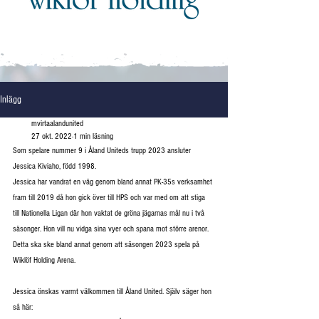
Inlägg
mvirtaalandunited
27 okt. 2022
1 min läsning
Som spelare nummer 9 i Åland Uniteds trupp 2023 ansluter 
Jessica Kiviaho, född 1998.
Jessica har vandrat en väg genom bland annat PK-35s verksamhet 
fram till 2019 då hon gick över till HPS och var med om att stiga 
till Nationella Ligan där hon vaktat de gröna jägarnas mål nu i två 
säsonger. Hon vill nu vidga sina vyer och spana mot större arenor. 
Detta ska ske bland annat genom att säsongen 2023 spela på 
Wiklöf Holding Arena.
Jessica önskas varmt välkommen till Åland United. Själv säger hon 
så här: