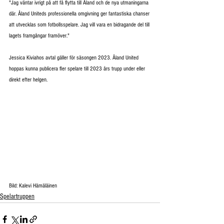
"Jag väntar ivrigt på att få flytta till Åland och de nya utmaningarna 
där. Åland Uniteds professionella omgivning ger fantastiska chanser 
att utvecklas som fotbollsspelare. Jag vill vara en bidragande del till 
lagets framgångar framöver."
Jessica Kiviahos avtal gäller för säsongen 2023. Åland United 
hoppas kunna publicera fler spelare till 2023 års trupp under eller 
direkt efter helgen.
Bild: Kalevi Hämäläinen
Spelartruppen