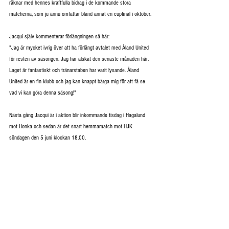
räknar med hennes kraftfulla bidrag i de kommande stora 
matcherna, som ju ännu omfattar bland annat en cupfinal i oktober.
Jacqui själv kommenterar förlängningen så här: 
"Jag är mycket ivrig över att ha förlängt avtalet med Åland United 
för resten av säsongen. Jag har älskat den senaste månaden här. 
Laget är fantastiskt och tränarstaben har varit lysande. Åland 
United är en fin klubb och jag kan knappt bärga mig för att få se 
vad vi kan göra denna säsong!"
Nästa gång Jacqui är i aktion blir inkommande tisdag i Hagalund 
mot Honka och sedan är det snart hemmamatch mot HJK 
söndagen den 5 juni klockan 18.00.