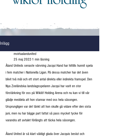
Inlägg
mvirtaalandunited
25 maj 2022
1 min läsning
Åland Uniteds senaste värvning Jacqui Hand har hittills hunnit spela 
i fem matcher i Nationella Ligan. På dessa matcher har det även 
blivit två mål och ett stort antal direkta eller indirekta framspel. Den 
Nya Zeeländska landslagsspelaren Jacqui har varit en stor 
förstärkning för oss på Wiklöf Holding Arena och nu kan vi till vår 
glädje meddela att hon stannar med oss hela säsongen. 
Ursprungligen var det tänkt att hon skulle gå vidare efter den sista 
juni, men nu har bägge part fattat så pass mycket tycke för 
varandra att avtalet förlängts att täcka hela säsongen.
Åland United är så klart väldigt glada över Jacquis beslut och 