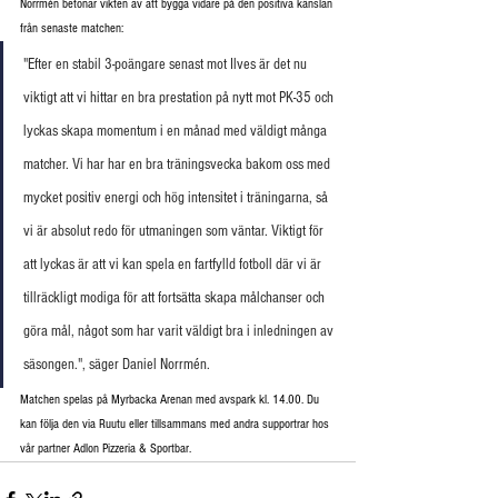
Norrmén betonar vikten av att bygga vidare på den positiva känslan 
från senaste matchen:
"Efter en stabil 3-poängare senast mot Ilves är det nu 
viktigt att vi hittar en bra prestation på nytt mot PK-35 och 
lyckas skapa momentum i en månad med väldigt många 
matcher. Vi har har en bra träningsvecka bakom oss med 
mycket positiv energi och hög intensitet i träningarna, så 
vi är absolut redo för utmaningen som väntar. Viktigt för 
att lyckas är att vi kan spela en fartfylld fotboll där vi är 
tillräckligt modiga för att fortsätta skapa målchanser och 
göra mål, något som har varit väldigt bra i inledningen av 
säsongen.", säger Daniel Norrmén.
Matchen spelas på Myrbacka Arenan med avspark kl. 14.00. Du 
kan följa den via Ruutu eller tillsammans med andra supportrar hos 
vår partner Adlon Pizzeria & Sportbar.