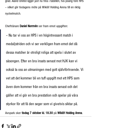
grad. Åland United ligger just nu trea i tabellen, två poäng före HPS 
– vilket gör tisdagens möte på Wiklöf Holding Arena till en riktig 
nyckelmatch.
Cheftränare 
Daniel Norrmén
 ser fram emot uppgiften:
– Nu tar vi oss an HPS i en högintressant match i 
medaljstriden och vi ser verkligen fram emot det då 
dessa matcher är otroligt roliga att spela i slutet av 
säsongen. Efter en bra insats senast mot HJK kan vi 
också ta oss an utmaningen med gott självförtroende. Vi 
vet att det kommer bli en tuff uppgift mot ett HPS som 
även dom kommer från en bra insats senast och det 
gäller att vi gör en bra prestation och spelar på våra 
styrkor för att få den seger som vi givetvis siktar på.
Avspark sker 
tisdag 7 oktober kl. 18.30
 på 
Wiklöf Holding Arena
. 