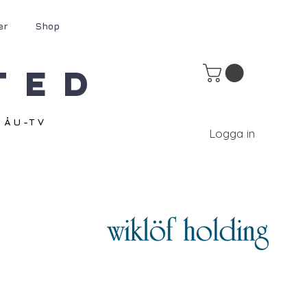
er
Shop
ted
ÅU-TV
Logga in