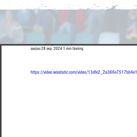
saszac
28 sep. 2024
1 min läsning
https://video.wixstatic.com/video/13dfe2_2a366e7517bb4