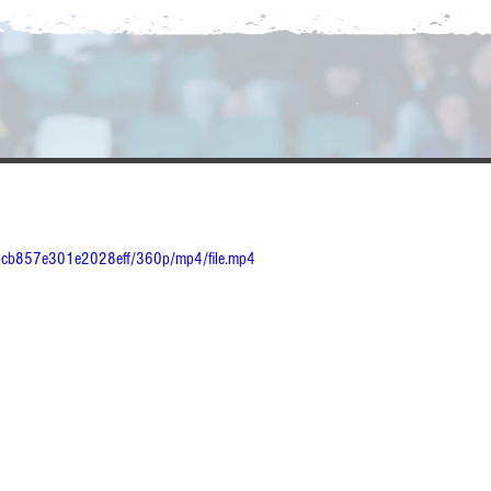
e1cb857e301e2028eff/360p/mp4/file.mp4