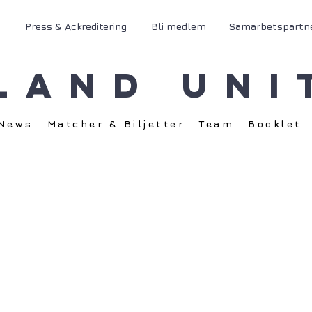
Press & Ackreditering
Bli medlem
Samarbetspartn
land Uni
News
Matcher & Biljetter
Team
Booklet