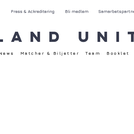
Press & Ackreditering
Bli medlem
Samarbetspartn
land Uni
News
Matcher & Biljetter
Team
Booklet