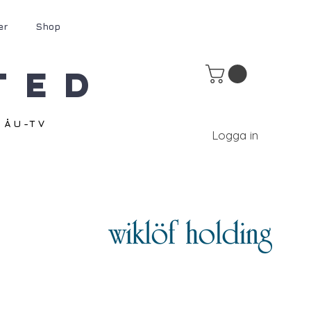
er
Shop
ted
ÅU-TV
Logga in