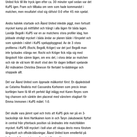
United fick till lite tryck igen efter ca. 30 minuter spel sedan var det 
KuPS igen. Fram och tillbaka om vem som hade kommandot i 
matchen, men resultatet stod sig rättvist 0-0 efter 45 min spelat.
Andra halvlek startade och Åland United inledde piggt, men fortsatt 
mycket kamp på mittfältet och trångt i alla lägen för båda lagen. 
Lavidje Begolli i KuPS var en av matchens stora profiler idag, hon 
jobbade otroligt mycket i båda ändar av planen både i förspelet och 
som spindeln i nätet i KuPS speluppbyggnad. Av de 3 stora 
profilerna i KuPS (Rochi, Begolli, Kröger) var det just Begolli man 
inte lyckades stänga ner. Rochi och Kröger fick nöja sig med 
långskott från sämre lägen, om ens det, i stora delar av matchen 
och när de väl kom till skott stod den för dagen brilliant spelande 
ÅU målvakten Christina Dineson för flertalet tv-räddningar och 
stoppade allt. 
Det var Åland United som öppnade målkontot först. En djupledsboll 
av Catarina Realista mot Cassandra Korhonen som precis innan 
kortlinjen hann få till ett perfekt lågt inlägg mot Karen Reyes som 
tog chansen och sänkte den placerat med vänstern otagbart för 
Emma Immonen i KuPS målet. 1-0.
Det skulle vara jämnt spel och trots att KuPS gick ner på en 3-
backslinje när Anni Hartikainen kom in och Taryn Jakubowski flyttat 
in central från ytterback position så ändrades inte matchbilden 
mycket. KuPS höll mycket i boll utan att skapa desto mera förutom 
långskott och offside-blåsningar. Åland United kom emellertid på 