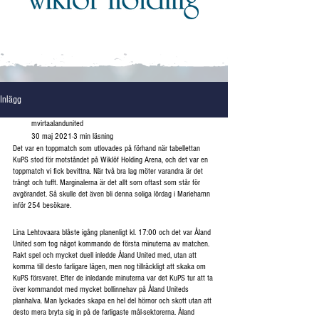
Inlägg
mvirtaalandunited
30 maj 2021
3 min läsning
Det var en toppmatch som utlovades på förhand när tabellettan 
KuPS stod för motståndet på Wiklöf Holding Arena, och det var en 
toppmatch vi fick bevittna. När två bra lag möter varandra är det 
trångt och tufft. Marginalerna är det allt som oftast som står för 
avgörandet. Så skulle det även bli denna soliga lördag i Mariehamn 
inför 254 besökare.
Lina Lehtovaara blåste igång planenligt kl. 17:00 och det var Åland 
United som tog något kommando de första minuterna av matchen. 
Rakt spel och mycket duell inledde Åland United med, utan att 
komma till desto farligare lägen, men nog tillräckligt att skaka om 
KuPS försvaret. Efter de inledande minuterna var det KuPS tur att ta 
över kommandot med mycket bollinnehav på Åland Uniteds 
planhalva. Man lyckades skapa en hel del hörnor och skott utan att 
desto mera bryta sig in på de farligaste mål-sektorerna. Åland 