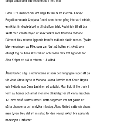
farliga anfall som inte resulterade i flera mål. 
I den 80:e minuten var det dags för KuPS att kvittera. Lavidje 
Begolli serverade Gentjana Rochi, som denna gång inte var i offside, 
en riktigt fin djupledsboll in till straffområdet, Rochi fick till ett bra 
skott med vänsterdojan ur snäv vinkel som Christina räddade. 
Däremot blev returen liggande framför mål och skulle rensas. Tyvärr 
blev rensningen av Pille, som var först på bollen, ett skott som 
oturligt tog på Anna Westerlund och bollen blev fritt liggande för 
Aino Kröger att slå in returen. 1-1 alltså.
Åland United såg i slutminuterna ut som det hungrigare laget att gå 
för vinst, Steve bytte in Mariana Jaleca Perreira mot Karen Reyes 
och flyttade upp Dana Leskinen på anfallet. Man fick till lite tryck i 
form av hörnor och anfall men inte tillräckligt för att vinna matchen. 
1-1 blev alltså slutresultatet i detta toppmöte var det gällde att 
sätta chanserna och undvika misstag. Åland United satte sin chans 
men tyvärr blev det ett misstag för den i övrigt riktigt bra spelande 
backlinjen + målvakt. 