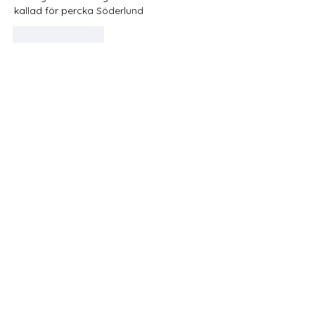
kallad för percka Söderlund
Gilla
Svara
Köp ditt säsongskort 2026: