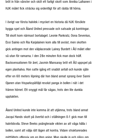
bröt in från vänster och sköt ett farligt skott som Annika Laihanen i 
HJK målet fick sträcka sig ordentligt för att rädda till hörna.
I övrigt var första halvlek i mycket en historia då HJK försökte 
bygga spel och Åland United pressade och satsade på kontringar. 
Till skott kom närmast bortalaget. Leonie Pankratz, Oona Sevenius, 
Essi Sainio och Ria Karjalainen kom alla till avslut, men skotten 
gick antingen mot den välplacerade Lainey Burdett i ÅU målet eller 
så utan för ramarna. I den 28e minuten fick man dock träff. 
Backsensationen för året, Jasmin Mansaray bröt ett ÅU uppspel på 
egen planhalva. Hon satte igång ett snabbt anfall och kunde själv 
efter en 60 meters löpning där hon bland annat sprang över Sanni 
Ojanen utan frisparkspåföljd resolut panga in bollen i nät i det 
främre hörnet. Ett snyggt mål får sägas, trots den lite dunkla 
upptakten.
Åland United kunde inte komma åt att utjämna, trots bland annat 
Jacqui Hands skott på övertid och i ställningen 0-1 gick man till 
halvtidsvila. Steve Beeks poängterade vikten av att våga hålla i 
bollen, samt att välja rätt lägen att kontra. Vidare strukturerades 
mittfältets offensiv om en liten aning. Man skulle in och slåss om 