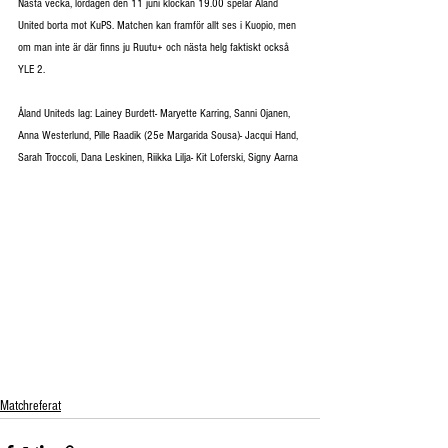
Nästa vecka, lördagen den 11 juni klockan 19.00 spelar Åland 
United borta mot KuPS. Matchen kan framför allt ses i Kuopio, men 
om man inte är där finns ju Ruutu+ och nästa helg faktiskt också 
YLE 2.
Åland Uniteds lag: Lainey Burdett- Maryette Karring, Sanni Ojanen, 
Anna Westerlund, Pille Raadik (25e Margarida Sousa)- Jacqui Hand, 
Sarah Troccoli, Dana Leskinen, Riikka Lilja- Kit Loferski, Signy Aarna
Matchreferat