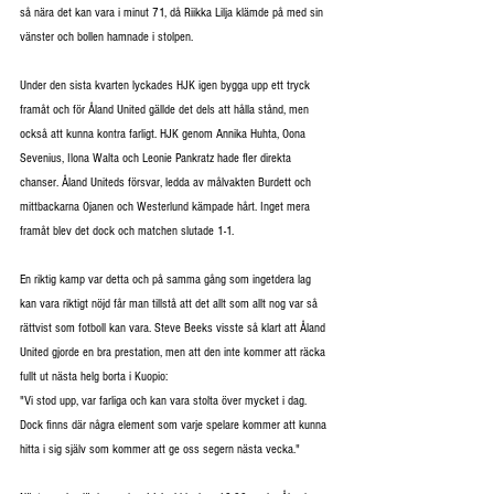
så nära det kan vara i minut 71, då Riikka Lilja klämde på med sin 
vänster och bollen hamnade i stolpen. 
Under den sista kvarten lyckades HJK igen bygga upp ett tryck 
framåt och för Åland United gällde det dels att hålla stånd, men 
också att kunna kontra farligt. HJK genom Annika Huhta, Oona 
Sevenius, Ilona Walta och Leonie Pankratz hade fler direkta 
chanser. Åland Uniteds försvar, ledda av målvakten Burdett och 
mittbackarna Ojanen och Westerlund kämpade hårt. Inget mera 
framåt blev det dock och matchen slutade 1-1.
En riktig kamp var detta och på samma gång som ingetdera lag 
kan vara riktigt nöjd får man tillstå att det allt som allt nog var så 
rättvist som fotboll kan vara. Steve Beeks visste så klart att Åland 
United gjorde en bra prestation, men att den inte kommer att räcka 
fullt ut nästa helg borta i Kuopio:
"Vi stod upp, var farliga och kan vara stolta över mycket i dag. 
Dock finns där några element som varje spelare kommer att kunna 
hitta i sig själv som kommer att ge oss segern nästa vecka."