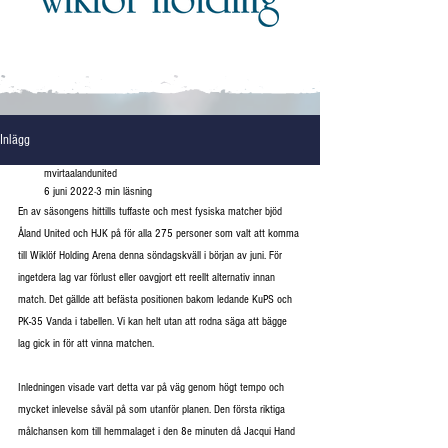
Inlägg
mvirtaalandunited
6 juni 2022
3 min läsning
En av säsongens hittills tuffaste och mest fysiska matcher bjöd 
Åland United och HJK på för alla 275 personer som valt att komma 
till Wiklöf Holding Arena denna söndagskväll i början av juni. För 
ingetdera lag var förlust eller oavgjort ett reellt alternativ innan 
match. Det gällde att befästa positionen bakom ledande KuPS och 
PK-35 Vanda i tabellen. Vi kan helt utan att rodna säga att bägge 
lag gick in för att vinna matchen.
Inledningen visade vart detta var på väg genom högt tempo och 
mycket inlevelse såväl på som utanför planen. Den första riktiga 
målchansen kom till hemmalaget i den 8e minuten då Jacqui Hand 