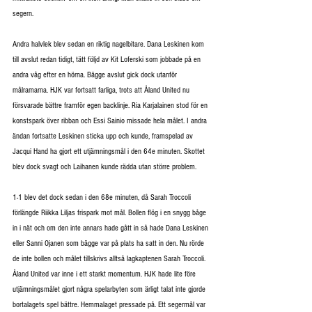
segern.
Andra halvlek blev sedan en riktig nagelbitare. Dana Leskinen kom 
till avslut redan tidigt, tätt följd av Kit Loferski som jobbade på en 
andra våg efter en hörna. Bägge avslut gick dock utanför 
målramarna. HJK var fortsatt farliga, trots att Åland United nu 
försvarade bättre framför egen backlinje. Ria Karjalainen stod för en 
konstspark över ribban och Essi Sainio missade hela målet. I andra 
ändan fortsatte Leskinen sticka upp och kunde, framspelad av 
Jacqui Hand ha gjort ett utjämningsmål i den 64e minuten. Skottet 
blev dock svagt och Laihanen kunde rädda utan större problem.
1-1 blev det dock sedan i den 68e minuten, då Sarah Troccoli 
förlängde Riikka Liljas frispark mot mål. Bollen flög i en snygg båge 
in i nät och om den inte annars hade gått in så hade Dana Leskinen 
eller Sanni Ojanen som bägge var på plats ha satt in den. Nu rörde 
de inte bollen och målet tillskrivs alltså lagkaptenen Sarah Troccoli. 
Åland United var inne i ett starkt momentum. HJK hade lite före 
utjämningsmålet gjort några spelarbyten som ärligt talat inte gjorde 
bortalagets spel bättre. Hemmalaget pressade på. Ett segermål var 