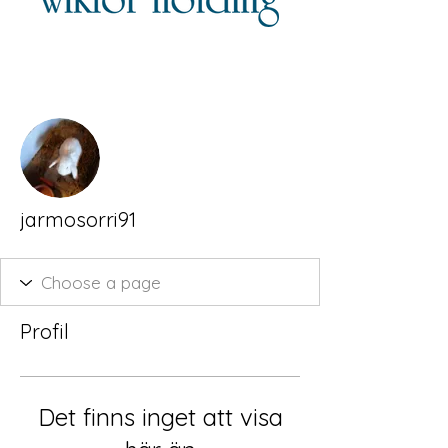
Fler åtgärder
jarmosorri91
Profil
Det finns inget att visa