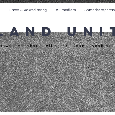
Press & Ackreditering
Bli medlem
Samarbetspartn
land Uni
News
Matcher & Biljetter
Team
Booklet