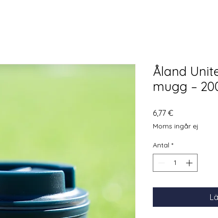
Åland Unit
mugg – 200
Pris
6,77 €
Moms ingår ej
Antal
*
Lä