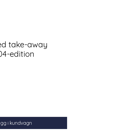
ed take-away
4-edition
gg i kundvagn