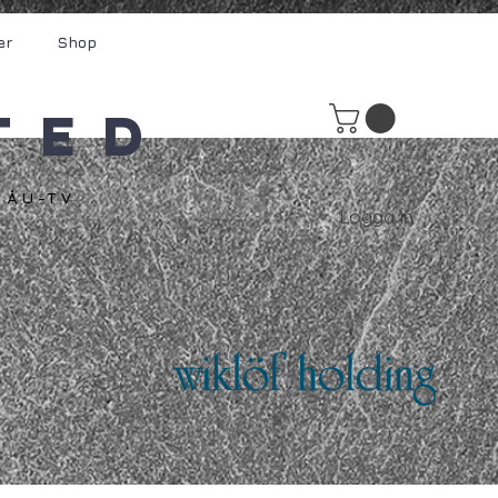
er
Shop
ted
ÅU-TV
Logga in