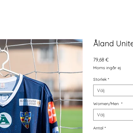
Åland Unit
Pris
79,68 €
Moms ingår ej
Storlek
*
Välj
Women/Men
*
Välj
Antal
*