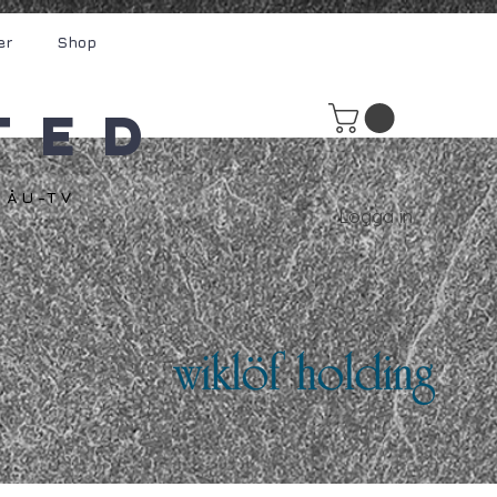
er
Shop
ted
ÅU-TV
Logga in