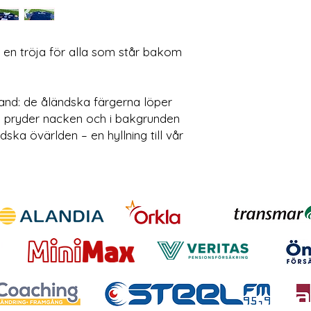
– en tröja för alla som står bakom
land: de åländska färgerna löper
n pryder nacken och i bakgrunden
ska övärlden – en hyllning till vår