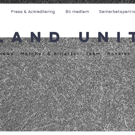
Press & Ackreditering
Bli medlem
Samarbetspartn
land Uni
News
Matcher & Biljetter
Team
Booklet