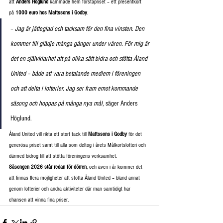
att 
Anders Höglund
 kammade hem förstapriset – ett presentkort 
på 
1000 euro hos Mattssons i Godby
.
– 
Jag är jätteglad och tacksam för den fina vinsten. Den 
kommer till glädje många gånger under våren. För mig är 
det en självklarhet att på olika sätt bidra och stötta Åland 
United – både att vara betalande medlem i föreningen 
och att delta i lotterier. Jag ser fram emot kommande 
säsong och hoppas på många nya mål
, säger Anders 
Höglund.
Åland United vill rikta ett stort tack till 
Mattssons i Godby
 för det 
generösa priset samt till alla som deltog i årets Målkortslotteri och 
därmed bidrog till att stötta föreningens verksamhet.
Säsongen 2026 står redan för dörren
, och även i år kommer det 
att finnas flera möjligheter att stötta Åland United – bland annat 
genom lotterier och andra aktiviteter där man samtidigt har 
chansen att vinna fina priser.