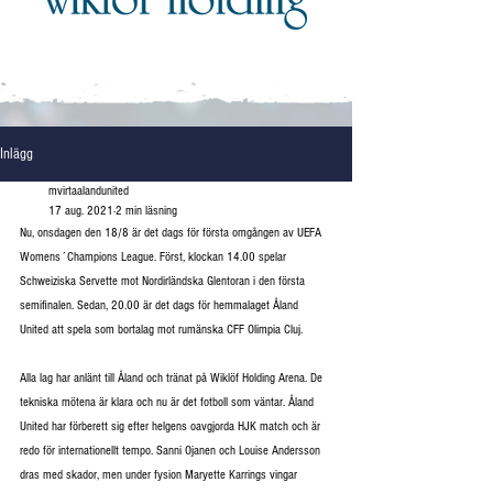
Inlägg
mvirtaalandunited
17 aug. 2021
2 min läsning
Nu, onsdagen den 18/8 är det dags för första omgången av UEFA 
Womens´Champions League. Först, klockan 14.00 spelar 
Schweiziska Servette mot Nordirländska Glentoran i den första 
semifinalen. Sedan, 20.00 är det dags för hemmalaget Åland 
United att spela som bortalag mot rumänska CFF Olimpia Cluj.
Alla lag har anlänt till Åland och tränat på Wiklöf Holding Arena. De 
tekniska mötena är klara och nu är det fotboll som väntar. Åland 
United har förberett sig efter helgens oavgjorda HJK match och är 
redo för internationellt tempo. Sanni Ojanen och Louise Andersson 
dras med skador, men under fysion Maryette Karrings vingar 