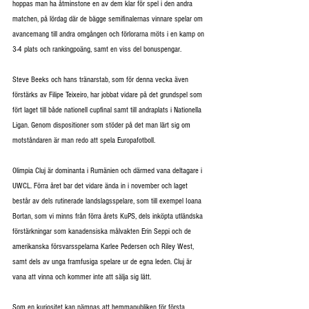
hoppas man ha åtminstone en av dem klar för spel i den andra 
matchen, på lördag där de bägge semifinalernas vinnare spelar om 
avancemang till andra omgången och förlorarna möts i en kamp on 
3-4 plats och rankingpoäng, samt en viss del bonuspengar.
Steve Beeks och hans tränarstab, som för denna vecka även 
förstärks av Filipe Teixeiro, har jobbat vidare på det grundspel som 
fört laget till både nationell cupfinal samt till andraplats i Nationella 
Ligan. Genom dispositioner som stöder på det man lärt sig om 
motståndaren är man redo att spela Europafotboll.
Olimpia Cluj är dominanta i Rumänien och därmed vana deltagare i 
UWCL. Förra året bar det vidare ända in i november och laget 
består av dels rutinerade landslagsspelare, som till exempel Ioana 
Bortan, som vi minns från förra årets KuPS, dels inköpta utländska 
förstärkningar som kanadensiska målvakten Erin Seppi och de 
amerikanska försvarsspelarna Karlee Pedersen och Riley West, 
samt dels av unga framfusiga spelare ur de egna leden. Cluj är 
vana att vinna och kommer inte att sälja sig lätt.
Som en kuriositet kan nämnas att hemmapubliken för första 