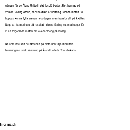
gången får se Åland United i det ljusblå bortastället hemma på 
Wiklöf Holding Arena, då vi faktiskt är bortalag i denna match. Vi 
hoppas kunna fylla arenan hela dagen, men framför allt på kvällen. 
Dags att ta med oss ett resultat i denna tävling nu. med seger får 
vi en avgörande match om avancemang på lördag!
De som inte kan se matchen på plats kan följa med hela 
turneringen i direktsändning på Åland Uniteds Youtubekanal.
Inför match