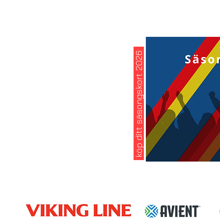
köp ditt säsongskort 2026: