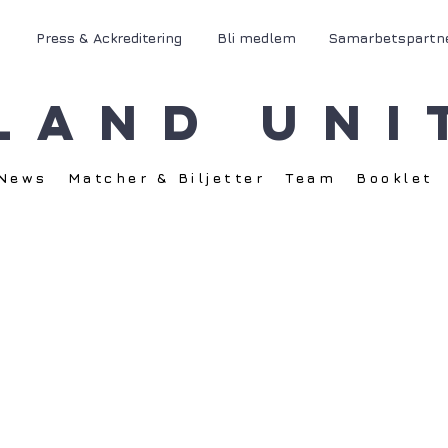
Press & Ackreditering
Bli medlem
Samarbetspartn
land Uni
News
Matcher & Biljetter
Team
Booklet