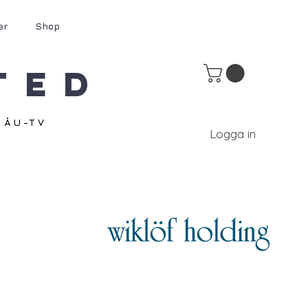
er
Shop
ted
ÅU-TV
Logga in