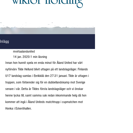
Inlägg
mvirtaalandunited
14 jan. 2020
1 min läsning
Innan hon hunnit spela en enda minut för Åland United har vårt 
nyförvärv Tilde Hellund blivit uttagen på ett landslagsläger. Finlands 
U17 landslag samlas i Eerikkilä den 27-31 januari. Tilde är uttagen i 
truppen, som förbereder sig för en dubbellandskamp mot Sverige 
senare i vår. Detta är Tildes första landslagsläger och vi önskar 
henne lycka till, samt samma sak redan inkommande helg då hon 
kommer att ingå i Åland Uniteds matchtrupp i cupmatchen mot 
Honka i Eckeröhallen.