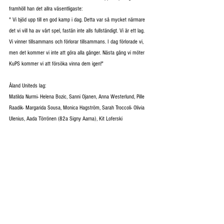
framhöll han det allra väsentligaste:
" Vi bjöd upp till en god kamp i dag. Detta var så mycket närmare 
det vi vill ha av vårt spel, fastän inte alls fullständigt. Vi är ett lag. 
Vi vinner tillsammans och förlorar tillsammans. I dag förlorade vi, 
men det kommer vi inte att göra alla gånger. Nästa gång vi möter 
KuPS kommer vi att försöka vinna dem igen!"
Åland Uniteds lag:
Matilda Nurmi- Helena Bozic, Sanni Ojanen, Anna Westerlund, Pille 
Raadik- Margarida Sousa, Monica Hagström, Sarah Troccoli- Olivia 
Ulenius, Aada Törrönen (82a Signy Aarna), Kit Loferski