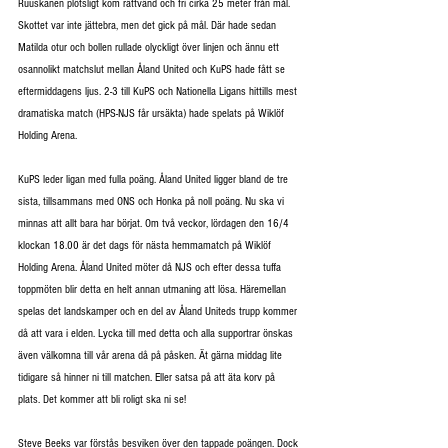
Ruuskanen plötsligt kom rättvänd och fri cirka 25 meter från mål. 
Skottet var inte jättebra, men det gick på mål. Där hade sedan 
Matilda otur och bollen rullade olyckligt över linjen och ännu ett 
osannolikt matchslut mellan Åland United och KuPS hade fått se 
eftermiddagens ljus. 2-3 till KuPS och Nationella Ligans hittills mest 
dramatiska match (HPS-NJS får ursäkta) hade spelats på Wiklöf 
Holding Arena.
KuPS leder ligan med fulla poäng. Åland United ligger bland de tre 
sista, tillsammans med ONS och Honka på noll poäng. Nu ska vi 
minnas att allt bara har börjat. Om två veckor, lördagen den 16/4 
klockan 18.00 är det dags för nästa hemmamatch på Wiklöf 
Holding Arena. Åland United möter då NJS och efter dessa tuffa 
toppmöten blir detta en helt annan utmaning att lösa. Häremellan 
spelas det landskamper och en del av Åland Uniteds trupp kommer 
då att vara i elden. Lycka till med detta och alla supportrar önskas 
även välkomna till vår arena då på påsken. Ät gärna middag lite 
tidigare så hinner ni till matchen. Eller satsa på att äta korv på 
plats. Det kommer att bli roligt ska ni se!
Steve Beeks var förstås besviken över den tappade poängen. Dock 