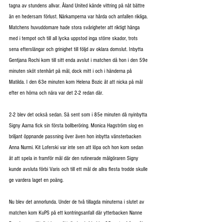
tagna av stundens allvar. Åland United kände vittring på nåt bättre 
än en hedersam förlust. Närkamperna var hårda och anfallen rikliga. 
Matchens huvuddomare hade stora svårigheter att riktigt hänga 
med i tempot och till all lycka uppstod inga större skador, trots 
sena efterslängar och grinighet till följd av oklara domslut. Inbytta 
Gentjana Rochi kom till sitt enda avslut i matchen då hon i den 59e 
minuten sköt stenhårt på mål, dock mitt i och i händerna på 
Matilda. I den 63e minuten kom Helena Bozic åt att nicka på mål 
efter en hörna och nära var det 2-2 redan där.
2-2 blev det också sedan. Så sent som i 85e minuten då nyinbytta 
Signy Aarna fick sin första bollberöring. Monica Hagström slog en 
briljant öppnande passning över även hon inbytta vänsterbacken 
Anna Nurmi. Kit Loferski var inte sen att löpa och hon kom sedan 
åt att spela in framför mål där den rutinerade målgöraren Signy 
kunde avsluta förbi Varis och till ett mål de allra flesta trodde skulle 
ge vardera laget en poäng.
Nu blev det annorlunda. Under de två tillagda minuterna i slutet av 
matchen kom KuPS på ett kontringsanfall där ytterbacken Nanne 