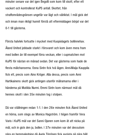
minuter senare var det igen Begolli som kom till skott, efter ett 
vackert och kontrollerat KuPS anfall. Skottet, från 
straffområdesgränsen ungefär var lågt och välriktat. I mål gick det 
och innan man riktigt hunnit förstå att eftermiddagen börjat var det 
0-1 till gästerna.
Första halvlek fortsatte i mycket med Kuopiolagets bollinnehav. 
Åland United jobbade starkt i försvaret och kom även mera fram 
med bollen än till exempel förra veckan, eller i cupmatchen mot 
KuPS för nästan en månad sedan. Det var gästerna som hade de 
flesta målchanserna. Oona Sirén fick två lägen. Anni-Maija Kauppila 
fick ett, precis som Aino Kröger. Alla dessa, precis som Anni 
Hartikainens skott gick antingen utanför målramarna eller i 
händerna på Matilda Nurmi. Emmi Sirén kom närmast mål då 
hennes skott i den 35e minuten tog i stolpen.
Då var ställningen redan 1-1. I den 26e minuten fick Åland United 
en hörna, som slogs av Monica Hagström. I högen framför Vera 
Varis i KuPS mål var det Sanni Ojanen som kom åt att nicka på 
mål, och in gick den ju, bollen. I 37e minuten var det dessutom 
nära en hemmaledning då Aada Törrönen fick avsluta på nära håll 