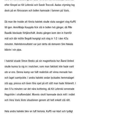
efter förspel av Kit Loferski och Sarah Troccoli. Aadas styrning tog 
dock på en försvarare och bollen hamnade i famnen på Varis.
Då man lite trodde att första halvlek skulle sluta oavgjort slog KuPS 
till igen. Anni-Maija Kauppila fick slå in bollen två gånger, då Pille 
Raadik blockade förtjänstfullt. Andra gången kom den in framför 
mål och där mötte Begolli hungrigt och slog in 1-2 i den 42a 
minuten. Halvtidsresultatet var just detta då domaren Sini Hakala 
blåste i sin pipa.
I halvtid visade Steve Beeks på sin magnettavla hur Åland United 
skulle kunna ta sig in i matchen, som man faktiskt inte hade varit 
ute ur ens. Denna kamp var fullt realistisk att vinna menade han 
och laget samtyckte. I andra halvlek sedan lyckades hemmalaget 
stå upp, pressa och även föra spel på ett sätt man hade förberett. I 
den 51a minuten var det nära kvittering, då Kit Loferski serverade 
Hagström i straffområdet. Monnis skott hamnade dock mitt i målet 
och Vera Varis löste situationen genom att helt enkelt stå rätt. 
Hela andra halvlek blev en tuff historia. KuPS var klart och tydligt 