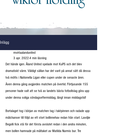
Inlägg
mvirtaalandunited
3 apr. 2022
4 min läsning
Det hände igen. Åland United spelade mot KuPS och det blev 
dramatiskt värre. Väldigt sällan har det varit på annat sätt då dessa 
två mötts i Nationella Ligan eller cupen under de senaste åren. 
Även denna gång avgjordes matchen på övertid. Förtjusande 155 
personer hade valt att se två av landets bästa fotbollslag göra upp 
under denna soliga söndagseftermiddag, långt innan middagstid!
Bortalaget tog i början av matchen tag i taktpinnen och radade upp 
målchanser till följd av ett stort bollinnehav redan från start. Lavdjie 
Begolli fick stå för det första avslutet redan i den andra minuten, 
men bollen hamnade på måltaket av Matilda Nurmis bur. Tre 