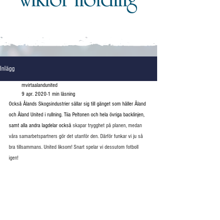
Inlägg
mvirtaalandunited
9 apr. 2020
1 min läsning
Också Ålands Skogsindustrier sällar sig till gänget som håller Åland 
och Åland United i rullning. Tiia Peltonen och hela övriga backlinjen, 
samt alla andra lagdelar också 
skapar trygghet på planen, medan 
våra samarbetspartners gör det utanför den. Därför funkar vi ju så 
bra tillsammans. United liksom! Snart spelar vi dessutom fotboll 
igen!