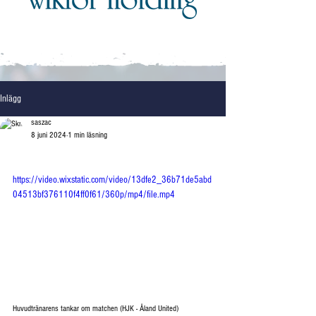
Inlägg
saszac
8 juni 2024
1 min läsning
https://video.wixstatic.com/video/13dfe2_36b71de5abd
04513bf376110f4ff0f61/360p/mp4/file.mp4
Huvudtränarens tankar om matchen (HJK - Åland United)