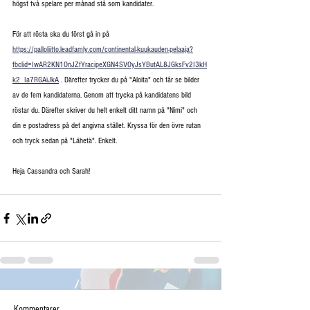
högst två spelare per månad stå som kandidater.
För att rösta ska du först gå in på 
https://palloliitto.leadfamly.com/continental-kuukauden-pelaaja?
fbclid=IwAR2KN1OnJZfYracipeXGN4SVOyJsYButAL8JGksFv2I3kH
k2_Ia7RGAiJkA
 . Därefter trycker du på "Aloita" och får se bilder 
av de fem kandidaterna. Genom att trycka på kandidatens bild 
röstar du. Därefter skriver du helt enkelt ditt namn på "Nimi" och 
din e postadress på det angivna stället. Kryssa för den övre rutan 
och tryck sedan på "Lähetä". Enkelt.
Heja Cassandra och Sarah!
Kommentarer