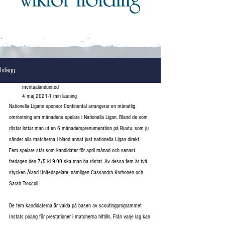
Inlägg
mvirtaalandunited
4 maj 2021
1 min läsning
Nationella Ligans sponsor Continental arrangerar en månatlig 
omröstning om månadens spelare i Nationella Ligan. Bland de som 
röstar lottar man ut en 6 månadersprenumeration på Ruutu, som ju 
sänder alla matcherna i bland annat just nationella Ligan direkt. 
Fem spelare står som kandidater för april månad och senast 
fredagen den 7/5 kl 9.00 ska man ha röstat. Av dessa fem är två 
stycken Åland Unitedspelare, nämligen Cassandra Korhonen och 
Sarah Troccoli. 
De fem kandidaterna är valda på basen av scoutingprogrammet 
Instats poäng för prestationer i matcherna hittills. Från varje lag kan 