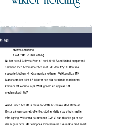
Inlägg
mvirtaalandunited
1 okt. 2019
1 min läsning
Nu har också Grönvita Fans r.f. anslutit till Åland United supporten i 
samband med hemmamatchen mot HJK den 12/10. Den fina 
supporterklubben för våra manliga kolleger i Veikkausliiga, IFK 
Mariehamn har köpt 85 biljetter och alla betalande medlemmar 
kommer att komma in på WHA genom att uppvisa sitt 
medlemskort i GVF.
Åland United ber att få tacka för detta historiska stöd. Detta är 
första gången som ett offentligt stöd av detta slag yttrats mellan 
våra ligalag. Välkomna på matchen GVF. Vi ska försöka ge er den 
där segern över HJK vi hoppas även herrarna ska mäkta med snart!