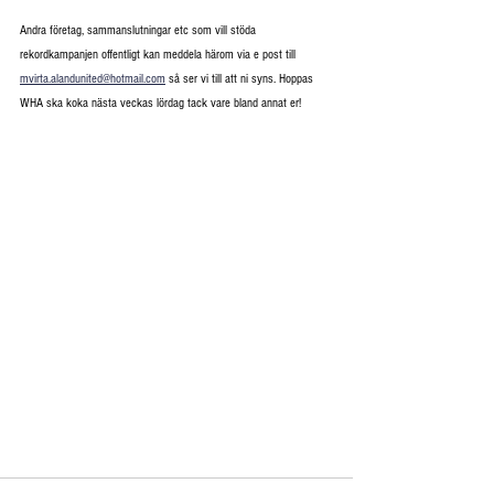
Andra företag, sammanslutningar etc som vill stöda 
rekordkampanjen offentligt kan meddela härom via e post till 
mvirta.alandunited@hotmail.com
 så ser vi till att ni syns. Hoppas 
WHA ska koka nästa veckas lördag tack vare bland annat er!