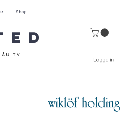
er
Shop
ted
ÅU-TV
Logga in