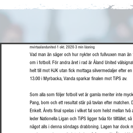
mvirtaalandunited
1 okt. 2020
3 min läsning
Vad man än säger och hur nykter och fullvuxen man än v
om i fotboll. För andra året i rad är Åland United välsign
helt till mot HJK utan fick mottaga silvermedaljer efter en
13.00 i Myrbacka, Vanda sparkar finalen mot TiPS av.
Som alla som följer fotboll vet är gamla meriter inte my
Pang, bom och ett resultat står på tavlan efter matchen. D
Enkelt. Årets final spelas i vilket fal som helst mellan två
leder Nationella Ligan och TiPS ligger tvåa för tillfället, s
något alls i denna söndags drabbning. Lagen har dock mö