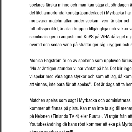
spelares färska minne och man kan säga att söndagen är e
det litet annorlunda konstgräsunderlaget i Myrbacka ha
motsvarar matchmattan under veckan. Ivern är stor och
fotbollsspecifikt, är alla i truppen tillgängliga och vi ka
semifinalsegern i augusti mot KuPS på WHA då laget utj
övertid och sedan vann på straffar ger råg i ryggen och s
Monica Hagström är en av spelarna som upplevde förlust
"Nu är äntligen stunden vi har väntat på här. Det blir in
vi spelar med våra egna styrkor och som ett lag, då kommer
att vinnas, inte bara för att spelas".  Det är dags att ta h
Matchen spelas som sagt i Myrbacka och administreras av
kommer att finnas på plats. Kan man inte ta sig till are
på Nelonen (Finlands TV 4) eller Ruutu+. Vi utgår från a
Youtubesändning då hans röst kommer att eka på Myrbacka