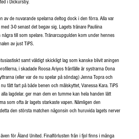
ted i Dickursby. 
en av de nuvarande spelarna deltog dock i den förra. Alla var 
med 3-0 senast det begav sig. Lagets tränare Pauliina 
ch några till som spelare. Tränarcupgulden kom under hennes 
alen av just TiPS. 
tusiastiskt samt väldigt skickligt lag som kanske blivit aningen 
profilerna, i skadade Roosa Ariyos frånfälle är systrarna Oona 
yttrarna (eller var de nu spelar på söndag) Jenna Topra och 
t nu fått fart på både benen och målskyttet, Vanessa Kara. TiPS 
m alla lagdelar. ger man dem en tumme kan hela handen lätt 
amma som ofta är lagets starkaste vapen. Nämligen den 
etta den största matchen någonsin och huruvida lagets nerver 
även för Åland United. Finalförlusten från i fjol finns i många 