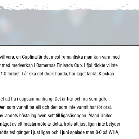
ill vara, en Cupfinal är det mest romantiska man kan vara med 
at med medverkan i Damernas Finlands Cup. I fjol räckte vi inte 
 1-0 förlust. I år ska det dock hända, har laget tänkt. Klockan 
cket att ha i cupsammanhang. Det är här och nu som gäller. 
en som vunnit tar allt och den som inte vunnit har förlorat. 
 av landets bästa lag även sett till ligasäsongen. Åland United 
å något av ett mästarmöte är detta, trots att just ligan inte betyder 
tts två gånger i just ligan och i juni spelade man 0-0 på WHA, 