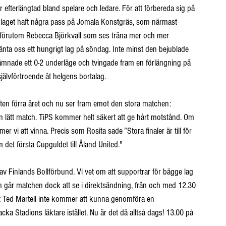
fterlängtad bland spelare och ledare. För att förbereda sig på 
r laget haft några pass på Jomala Konstgräs, som närmast 
 förutom Rebecca Björkvall som ses träna mer och mer 
n vänta oss ett hungrigt lag på söndag. Inte minst den bejublade 
ämnade ett 0-2 underläge och tvingade fram en förlängning på 
jälvförtroende åt helgens bortalag. 
en förra året och nu ser fram emot den stora matchen:
gen lätt match. TiPS kommer helt säkert att ge hårt motstånd. Om 
 vi att vinna. Precis som Rosita sade ”Stora finaler är till för 
em det första Cupguldet till Åland United."
 Finlands Bollförbund. Vi vet om att supportrar för bägge lag 
nan går matchen dock att se i direktsändning, från och med 12.30 
tt Ted Martell inte kommer att kunna genomföra en 
 Stadions läktare istället. Nu är det då alltså dags! 13.00 på 