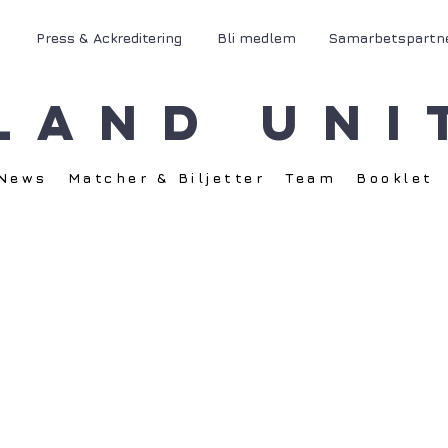
Press & Ackreditering
Bli medlem
Samarbetspartn
land Uni
News
Matcher & Biljetter
Team
Booklet