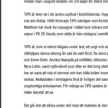
medan man i augusti slutade i en 3-0 seger för Åland Uni
TiPS är även de i sin andra cupfinal i klubbhistorian. Ing
inte ens födda. 1995 förlorade TiPS nämligen mot KontU 
Miettinen har dock tre cupsegrar i bältet som tränare o
sejour i PK 35 Vanda, som detta år blev utslagna i semifin
TiPS är, som vi nämnt tidigare under året, ett ungt och en
rätlinjigare denna säsong än vad de varit förut. De stora 
och Emmi Sirén, Annika Haanpää på mittfältet, offensiva 
Nora Lehto, samt nyförvärvet som efter en litet tung star
har en vana att rida ut stormar och kan hålla bollen ino
slukas. Akilleshälen i söndagens final är troligen det s
ungdomliga entusiasmen. För många av TiPS spelare är d
håller återstår att se.
Det går inte att sticka under stol med att matchen är stor 