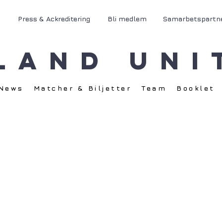
Press & Ackreditering
Bli medlem
Samarbetspartn
land Uni
News
Matcher & Biljetter
Team
Booklet