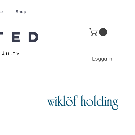
er
Shop
ted
ÅU-TV
Logga in