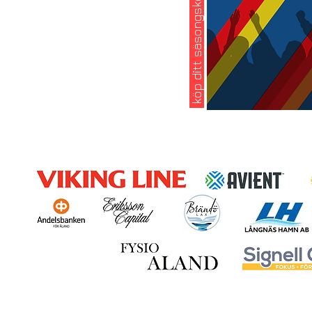
köp ditt säsongskort 2026: