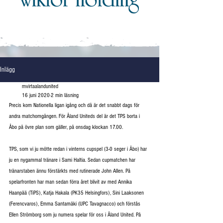
Inlägg
mvirtaalandunited
16 juni 2020
2 min läsning
Precis kom Nationella ligan igång och då är det snabbt dags för 
andra matchomgången. För Åland Uniteds del är det TPS borta i 
Åbo på övre plan som gäller, på onsdag klockan 17.00.
TPS, som vi ju mötte redan i vinterns cupspel (3-0 seger i Åbo) har 
ju en nygammal tränare i Sami Haltia. Sedan cupmatchen har 
tränarstaben ännu förstärkts med rutinerade John Allen. På 
spelarfronten har man sedan förra året blivit av med Annika 
Haanpää (TiPS), Katja Hakala (PK35 Helsingfors), Sini Laaksonen 
(Ferencvaros), Emma Santamäki (UPC Tavagnacco) och förstås 
Ellen Strömborg som ju numera spelar för oss i Åland United. På 