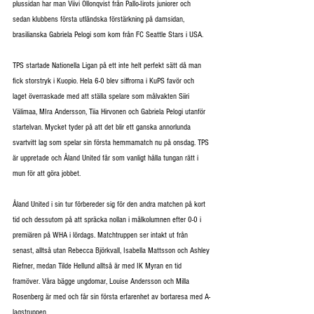
plussidan har man Viivi Ollonqvist från Pallo-Iirots juniorer och 
sedan klubbens första utländska förstärkning på damsidan, 
brasilianska Gabriela Pelogi som kom från FC Seattle Stars i USA.
TPS startade Nationella Ligan på ett inte helt perfekt sätt då man 
fick storstryk i Kuopio. Hela 6-0 blev siffrorna i KuPS favör och 
laget överraskade med att ställa spelare som målvakten Siiri 
Välimaa, MIra Andersson, Tiia Hirvonen och Gabriela Pelogi utanför 
startelvan. Mycket tyder på att det blir ett ganska annorlunda 
svartvitt lag som spelar sin första hemmamatch nu på onsdag. TPS 
är uppretade och Åland United får som vanligt hålla tungan rätt i 
mun för att göra jobbet.
Åland United i sin tur förbereder sig för den andra matchen på kort 
tid och dessutom på att spräcka nollan i målkolumnen efter 0-0 i 
premiären på WHA i lördags. Matchtruppen ser intakt ut från 
senast, alltså utan Rebecca Björkvall, Isabella Mattsson och Ashley 
Riefner, medan Tilde Hellund alltså är med IK Myran en tid 
framöver. Våra bägge ungdomar, Louise Andersson och Milla 
Rosenberg är med och får sin första erfarenhet av bortaresa med A-
lagstruppen.