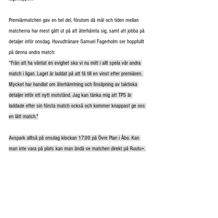
Premiärmatchen gav en hel del, förutom då mål och tiden mellan 
matcherna har mest gått ut på att återhämta sig, samt att jobba på 
detaljer inför onsdag. Huvudtränare Samuel Fagerholm ser hoppfullt 
på denna andra match:
"
Från att ha väntat en evighet ska vi nu mitt i allt spela vår andra 
match i ligan. Laget är laddat på att få till en vinst efter premiären. 
Mycket har handlat om återhämtning och finslipning av taktiska 
detaljer inför ett nytt motstånd. Jag kan tänka mig att TPS är 
laddade efter sin första match också och kommer knappast ge oss 
en lätt match."
Avspark alltså på onsdag klockan 17.00 på Övre Plan i Åbo. Kan 
man inte vara på plats kan man ändå se matchen direkt på Ruutu+.