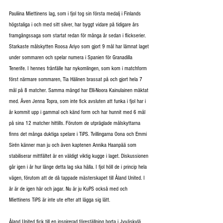
Pauliina Miettinens lag, som i fjol tog sin första medalj i Finlands 
högstaliga i och med sitt silver, har byggt vidare på tidigare års 
framgångssaga som startat redan för många år sedan i flickserier. 
Starkaste målskytten Roosa Ariyo som gjort 9 mål har lämnat laget 
under sommaren och spelar numera i Spanien för Granadilla 
Tenerife. I hennes frånfälle har nykomlingen, som kom i matchform 
först närmare sommaren, Tia Hälinen brassat på och gjort hela 7 
mål på 8 matcher. Samma mängd har Elli-Noora Kainulainen mäktat 
med. Även Jenna Topra, som inte fick avsluten att funka i fjol har i 
år kommit upp i gammal och känd form och har hunnit med 6 mål 
på sina 12 matcher hittills. Förutom de utpräglade målskyttarna 
finns det många duktiga spelare i TiPS. Tvillingarna Oona och Emmi 
Sirén känner man ju och även kaptenen Annika Haanpää som 
stabiliserar mittfältet är en väldigt viktig kugge i laget. Diskussionen 
går igen i år hur länge detta lag ska hålla. I fjol höll de i princip hela 
vägen, förutom att de då tappade mästerskapet till Åland United. I 
år är de igen här och jagar. Nu är ju KuPS också med och 
Miettinens TiPS är inte ute efter att lägga sig lätt.
Åland United fick till en inspirerad föreställning borta i Jyväskylä 