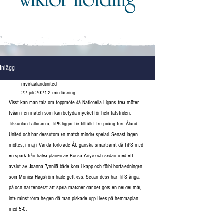
Inlägg
mvirtaalandunited
22 juli 2021
2 min läsning
Visst kan man tala om toppmöte då Nationella Ligans trea möter 
tvåan i en match som kan betyda mycket för hela tätstriden. 
Tikkurilan Palloseura, TiPS ligger för tillfället tre poäng före Åland 
United och har dessutom en match mindre spelad. Senast lagen 
möttes, i maj i Vanda förlorade ÅU ganska smärtsamt då TiPS med 
en spark från halva planen av Roosa Ariyo och sedan med ett 
avslut av Joanna Tynnilä både kom i kapp och förbi bortaledningen 
som Monica Hagström hade gett oss. Sedan dess har TiPS ångat 
på och har tenderat att spela matcher där det görs en hel del mål, 
inte minst förra helgen då man piskade upp Ilves på hemmaplan 
med 5-0. 