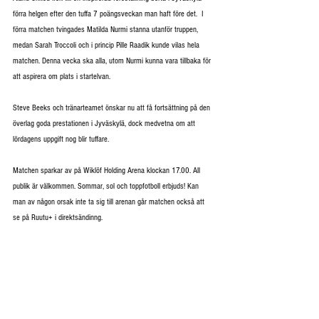
förra helgen efter den tuffa 7 poängsveckan man haft före det.  I 
förra matchen tvingades Matilda Nurmi stanna utanför truppen, 
medan Sarah Troccoli och i princip Pille Raadik kunde vilas hela 
matchen. Denna vecka ska alla, utom Nurmi kunna vara tillbaka för 
att aspirera om plats i startelvan.
Steve Beeks och tränarteamet önskar nu att få fortsättning på den 
överlag goda prestationen i Jyväskylä, dock medvetna om att 
lördagens uppgift nog blir tuffare.
Matchen sparkar av på Wiklöf Holding Arena klockan 17.00. All 
publik är välkommen. Sommar, sol och toppfotboll erbjuds! Kan 
man av någon orsak inte ta sig till arenan går matchen också att 
se på Ruutu+ i direktsändinng.