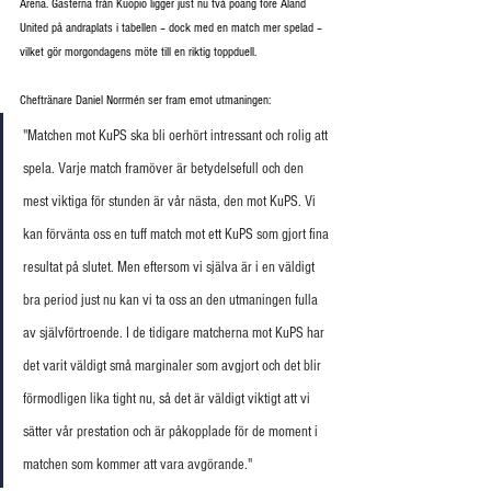
Arena. Gästerna från Kuopio ligger just nu två poäng före Åland 
United på andraplats i tabellen – dock med en match mer spelad – 
vilket gör morgondagens möte till en riktig toppduell.
Cheftränare Daniel Norrmén ser fram emot utmaningen:
"Matchen mot KuPS ska bli oerhört intressant och rolig att 
spela. Varje match framöver är betydelsefull och den 
mest viktiga för stunden är vår nästa, den mot KuPS. Vi 
kan förvänta oss en tuff match mot ett KuPS som gjort fina 
resultat på slutet. Men eftersom vi själva är i en väldigt 
bra period just nu kan vi ta oss an den utmaningen fulla 
av självförtroende. I de tidigare matcherna mot KuPS har 
det varit väldigt små marginaler som avgjort och det blir 
förmodligen lika tight nu, så det är väldigt viktigt att vi 
sätter vår prestation och är påkopplade för de moment i 
matchen som kommer att vara avgörande."