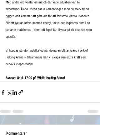
Med andra ord väntar en match där varje situation kan bli 
avgörande. Åland United går in i drabbningen med en stark trend i 
ryggen och kommer att göra allt för att fortsätta klättra i tabellen. 
För att lyckas krävs samma energi, fokus och laginsats som i de 
senaste matcherna – samt att laget tar tillvara på de chanser som 
uppstår.
Vi hoppas på stort publikstöd när domaren blåser igång i Wiklöf 
Holding Arena – tillsammans kan vi skapa den extra kraft som 
behövs i toppstriden!
Avspark är kl. 17.00 på Wiklöf Holding Arena! 
Kommentarer