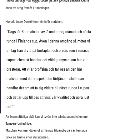
United, där laget vill bygga vidare på den positiva känslan och ta 
ännu ett steg framåt i turneringen.
Huvudt
ränare Daniel Norrmén inför matchen:
“Dags för 6:e matchen av 7 under maj månad och nästa 
runda i Finlands cup. Även i denna omgång så möter vi 
ett lag från div 3 på bortaplan och precis som i senaste 
cupmatchen så handlar det väldigt mycket om hur vi 
presterar. Att vi är proffsiga och tar oss an den här 
matchen med den respekt den förtjänar. I slutändan 
handlar det om att ta sig vidare till nästa runda i cupen 
och det är upp till oss att visa vår kvalitet och göra just 
det.”
Av licensrättsliga skäl kan vi tyvärr inte sända cupmatchen mot 
Tampere United live.
Matchen kommer däremot att finnas tillgänglig på vår hemsida 
cirka en timme efter slutsignalen.