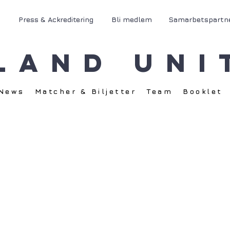
Press & Ackreditering
Bli medlem
Samarbetspartn
land Uni
News
Matcher & Biljetter
Team
Booklet