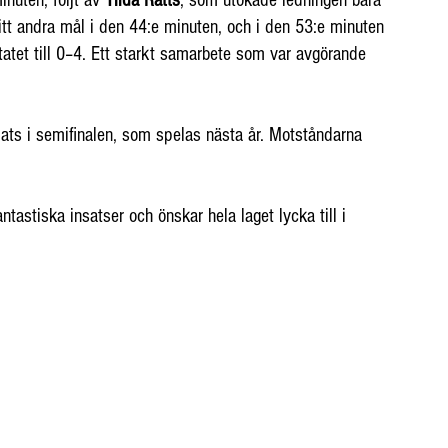
nuten, följt av 
Tilda Råtts
, som utökade ledningen bara 
sitt andra mål i den 44:e minuten, och i den 53:e minuten 
ltatet till 0–4. Ett starkt samarbete som var avgörande 
ats i semifinalen, som spelas nästa år. Motståndarna 
antastiska insatser och önskar hela laget lycka till i 