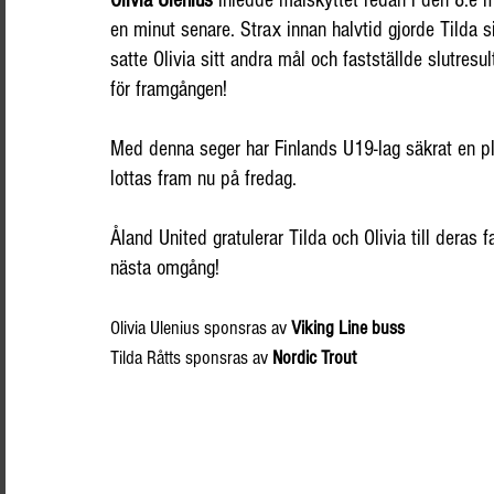
Olivia Ulenius
 inledde målskyttet redan i den 8:e mi
en minut senare. Strax innan halvtid gjorde Tilda 
satte Olivia sitt andra mål och fastställde slutresu
för framgången!
Med denna seger har Finlands U19-lag säkrat en pl
lottas fram nu på fredag.
Åland United gratulerar Tilda och Olivia till deras f
nästa omgång!
Olivia Ulenius sponsras av 
Viking Line buss
Tilda Råtts sponsras av 
Nordic Trout 