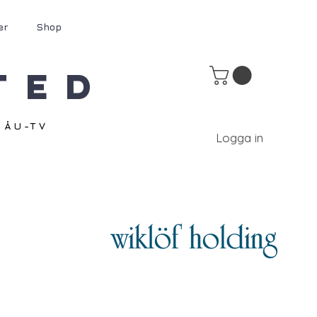
er
Shop
ted
ÅU-TV
Logga in