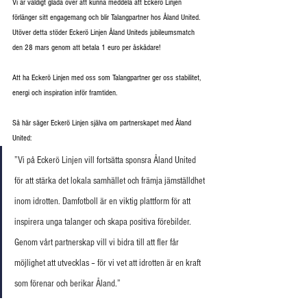
Vi är väldigt glada över att kunna meddela att Eckerö Linjen 
förlänger sitt engagemang och blir Talangpartner hos Åland United. 
Utöver detta stöder Eckerö Linjen Åland Uniteds jubileumsmatch 
den 28 mars genom att betala 1 euro per åskådare!
Att ha Eckerö Linjen med oss som Talangpartner ger oss stabilitet, 
energi och inspiration inför framtiden.
Så här säger Eckerö Linjen själva om partnerskapet med Åland 
United:
”Vi på Eckerö Linjen vill fortsätta sponsra Åland United 
för att stärka det lokala samhället och främja jämställdhet 
inom idrotten. Damfotboll är en viktig plattform för att 
inspirera unga talanger och skapa positiva förebilder. 
Genom vårt partnerskap vill vi bidra till att fler får 
möjlighet att utvecklas – för vi vet att idrotten är en kraft 
som förenar och berikar Åland.”