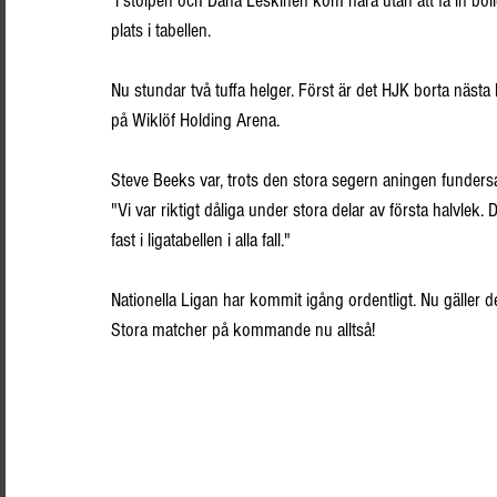
 i stolpen och Dana Leskinen kom nära utan att få in boll
plats i tabellen.
Nu stundar två tuffa helger. Först är det HJK borta nä
på Wiklöf Holding Arena.
Steve Beeks var, trots den stora segern aningen funder
"Vi var riktigt dåliga under stora delar av första halvlek.
fast i ligatabellen i alla fall."
Nationella Ligan har kommit igång ordentligt. Nu gäller 
Stora matcher på kommande nu alltså!