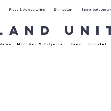
Press & Ackreditering
Bli medlem
Samarbetspartn
land Uni
News
Matcher & Biljetter
Team
Booklet