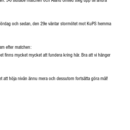
en. 5-0 slutade matchen och Åland United steg upp till andra 
sta lördag och sedan, den 29e väntar stormötet mot KuPS hemma 
sam efter matchen:
 Det finns mycket mycket att fundera kring här. Bra att vi hänger 
det att höja nivån ännu mera och dessutom fortsätta göra mål! 