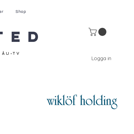
er
Shop
ted
ÅU-TV
Logga in