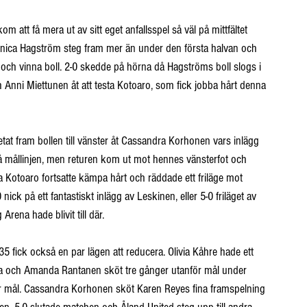
 att få mera ut av sitt eget anfallsspel så väl på mittfältet 
nica Hagström steg fram mer än under den första halvan och 
r och vinna boll. 2-0 skedde på hörna då Hagströms boll slogs i 
Anni Miettunen åt att testa Kotoaro, som fick jobba hårt denna 
t fram bollen till vänster åt Cassandra Korhonen vars inlägg 
på mållinjen, men returen kom ut mot hennes vänsterfot och 
a Kotoaro fortsatte kämpa hårt och räddade ett friläge mot 
 på ett fantastiskt inlägg av Leskinen, eller 5-0 friläget av 
rena hade blivit till där.
35 fick också en par lägen att reducera. Olivia Kåhre hade ett 
örna och Amanda Rantanen sköt tre gånger utanför mål under 
er mål. Cassandra Korhonen sköt Karen Reyes fina framspelning 