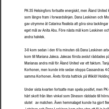
PK-35 Helsingfors fortsatte energiskt, men Åland United kom
som längre fram i forwardslinjen. Dana Leskinen och Mo
gav utrymme åt Catarina Realista att göra sina tacklinga
eget mål av Anita Abu. Före nästa mål kom Leskinen och 
andra halvlek.
3-0 kom sedan i den 61a minuten då Dana Leskinen arbeta
kom till Mariana Jaleca. Jalecas första avslut räddades 
Marianas andra mål för Åland United var ett faktum. Tanj
Korhonen, men kunde inte sedan stoppa Cassandras 4-0 nick
samma Korhonen. Årets första hattrick på Wiklöf Holding A
Under sista kvarten fortsatte man spela positivt, men PK-
hårt skott från liten vinkel som Dineson räddade till h
slutet   av matchen. Även hemmalaget kunde ha gjort fl