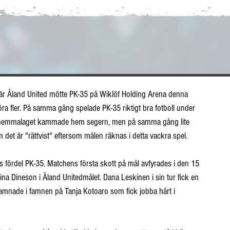
ll. När Åland United mötte PK-35 på Wiklöf Holding Arena denna 
 fler. På samma gång spelade PK-35 riktigt bra fotboll under 
att hemmalaget kammade hem segern, men på samma gång lite 
 det är "rättvist" eftersom målen räknas i detta vackra spel.
s fördel PK-35. Matchens första skott på mål avfyrades i den 15 
na Dineson i Åland Unitedmålet. Dana Leskinen i sin tur fick en 
hamnade i famnen på Tanja Kotoaro som fick jobba hårt i 