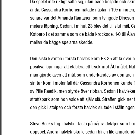
Då spelet inte riktigt satte sig, utan både böljade och sk
ända. Cassandra Korhonen nätade nästan i 19e minuten, m
senare var det Amanda Rantanen som tvingade Dineson att 
meters löpning. Sedan, i minut 23 blev det till slut mål. 
Kotoaro i det samma som de båda krockade. 1-0 till Ålan
mellan de bägge spelarna skedde.
Den sista kvarten i första halvlek kom PK-35 att ta öve
positiva löpningar att etablera ett tryck mot ÅU målet.
man gjorde även ett mål, som underkändes av domaren L
sin tur kom i motanfall där Cassandra Korhonen kunde få 
av Pille Raadik, men styrde över ribban. Sedan i halvlek
straffspark som hon valde att själv slå. Straffen gick ner 
den gick i stolpen och första halvlek slutade i ställningen
Steve Beeks tog i halvtid  fasta på några detaljer som hade
uppspel. Andra halvlek skulle sedan bli en lite annorlunda