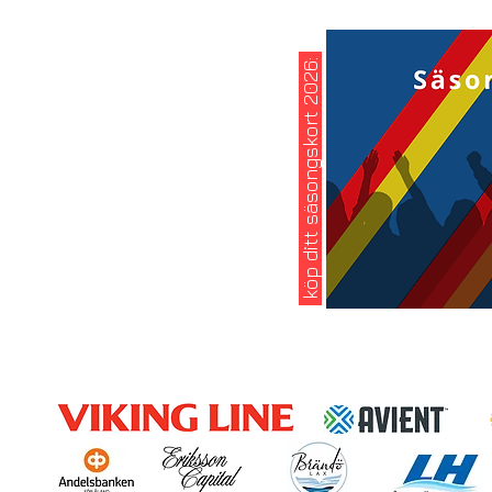
köp ditt säsongskort 2026: