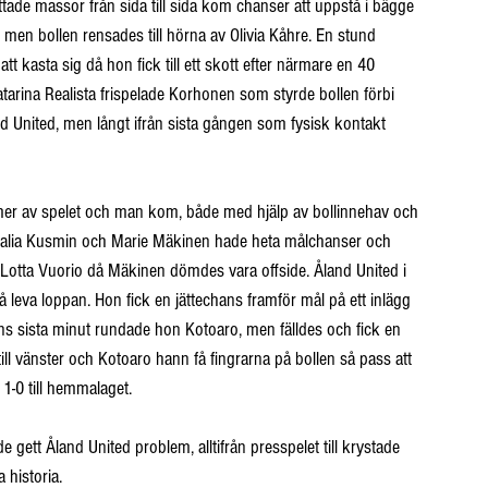
uttade massor från sida till sida kom chanser att uppstå i bägge 
en bollen rensades till hörna av Olivia Kåhre. En stund 
kasta sig då hon fick till ett skott efter närmare en 40 
Catarina Realista frispelade Korhonen som styrde bollen förbi 
d United, men långt ifrån sista gången som fysisk kontakt 
r mer av spelet och man kom, både med hjälp av bollinnehav och 
 Natalia Kusmin och Marie Mäkinen hade heta målchanser och 
otta Vuorio då Mäkinen dömdes vara offside. Åland United i 
leva loppan. Hon fick en jättechans framför mål på ett inlägg 
ens sista minut rundade hon Kotoaro, men fälldes och fick en 
till vänster och Kotoaro hann få fingrarna på bollen så pass att 
 1-0 till hemmalaget.
 gett Åland United problem, alltifrån presspelet till krystade 
 historia.