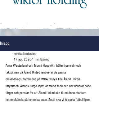
Inlägg
mvirtaalandunited
17 apr. 2020
1 min läsning
Anna Westerlund och Monni Hagström håller i penseln och 
taktpinnen då Åland United renoverar de gamla 
omklädningsutrymmena på WHA till nya fina Åland United 
utrymmen. Ålands Färg&Tapet är starkt med och har donerat både 
färger och penslar för att Åland United ska få en ännu starkare 
hemmakänsla på hemmaarenan. Snart ska vi ju spela fotboll igen!