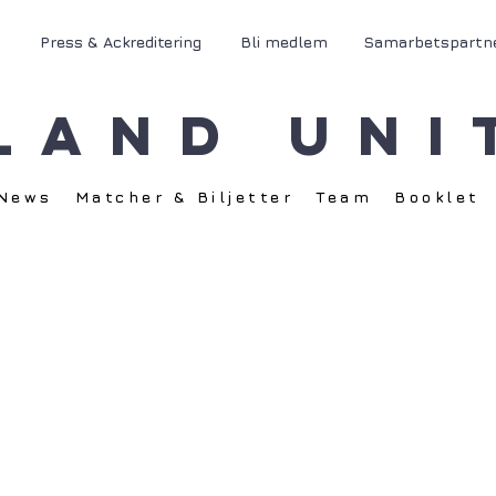
Press & Ackreditering
Bli medlem
Samarbetspartn
land Uni
News
Matcher & Biljetter
Team
Booklet