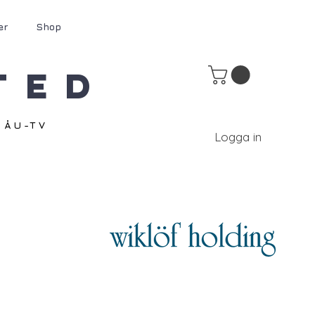
er
Shop
ted
ÅU-TV
Logga in