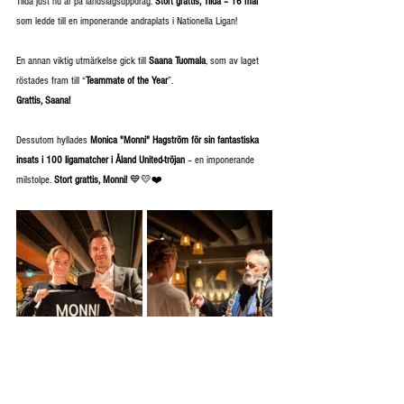
Tilda just nu är på landslagsuppdrag. 
Stort grattis, Tilda – 16 mål
som ledde till en imponerande andraplats i Nationella Ligan! 
En annan viktig utmärkelse gick till 
Saana Tuomala
, som av laget 
röstades fram till “
Teammate of the Year
”. 
Grattis, Saana!
Dessutom hyllades 
Monica "Monni" Hagström för sin fantastiska 
insats i 100 ligamatcher i Åland United-tröjan
 – en imponerande 
milstolpe. 
Stort grattis, Monni!
 💙💛❤️