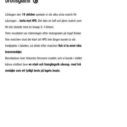
bronsglans
 🥉
Lördagen den 
18 oktober
 spelade vi vår allra sista match för 
säsongen – 
borta mot HPS
. Det blev en tuff och jämn match som 
till slut slutade med en knapp 2–1-förlust.
Trots resultatet var stämningen efter slutsignalen på topp! Redan 
före matchen stod det klart att HPS inte längre kunde ta vår 
tredjeplats i tabellen, så direkt efter matchen 
fick vi ta emot våra 
bronsmedaljer
.
Besvikelsen över förlusten försvann snabbt, och vi kunde i stället 
känna stolthet över
 en stark och framgångsrik säsong– med två 
medaljer som ett tydligt bevis på lagets insats
.