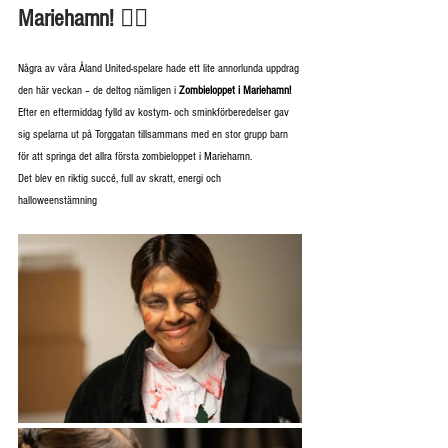
Mariehamn! 🧟‍♀️
Några av våra Åland United-spelare hade ett lite annorlunda uppdrag 
den här veckan – de deltog nämligen i 
Zombieloppet i Mariehamn!
Efter en eftermiddag fylld av kostym- och sminkförberedelser gav 
sig spelarna ut på Torggatan tillsammans med en stor grupp barn 
för att springa det allra första zombieloppet i Mariehamn.
Det blev en riktig succé, full av skratt, energi och 
halloweenstämning