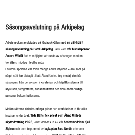
Säsongsavslutning på Arkipelag
Arbetsveckan avslutades på lördagskvällen med 
en välförtjänt 
säsongsavslutning på Hotell Arkipelag
. Tack vare 
vår huvudsponsor 
Anders Wiklöf
 fick vi möjlighet att runda av säsongen med en 
trerätters middag i festlig anda.
Förutom spelarna var även många andra inbjudna – alla som på 
något sätt har bidragit till att Åland United tog medalj den här 
säsongen: från personalen i kafeterian och biljettförsäljarna till 
styrelsen, fotograferna, busschauffören och flera andra viktiga 
personer bakom kulisserna.
Mellan rätterna delades många priser och utmärkelser ut för olika 
insatser under året. 
Tilda Råtts fick priset som Åland Uniteds 
skyttedrottning 2025
, vilket delades ut av vår 
hedersmedelem Kjell 
Sipinen
 och som togs emot av 
lagkapten Sara Nordin
 eftersom 