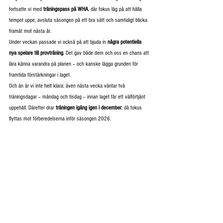
fortsatte vi med 
träningspass på WHA
, där fokus låg på att hålla 
tempot uppe, avsluta säsongen på ett bra sätt och samtidigt blicka 
framåt mot nästa år.
Under veckan passade vi också på att bjuda in 
några potentiella 
nya spelare till provträning
. Det gav både dem och oss en chans att 
lära känna varandra på planen – och kanske lägga grunden för 
framtida förstärkningar i laget.
Och än är vi inte helt klara: även nästa vecka väntar två 
träningsdagar – måndag och tisdag – innan laget får ett välförtjänt 
uppehåll. Därefter drar 
träningen igång igen i december
, då fokus 
flyttas mot förberedelserna inför säsongen 2026.