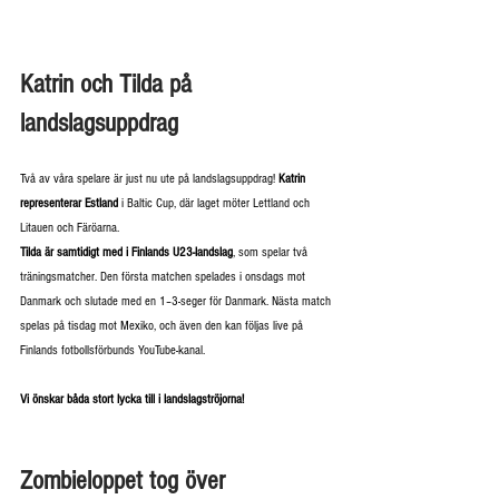
Katrin och Tilda på 
landslagsuppdrag
Två av våra spelare är just nu ute på landslagsuppdrag! 
Katrin 
representerar Estland
 i Baltic Cup, där laget möter Lettland och 
Litauen och Färöarna.
Tilda är samtidigt med i Finlands U23-landslag
, som spelar två 
träningsmatcher. Den första matchen spelades i onsdags mot 
Danmark och slutade med en 1–3-seger för Danmark. Nästa match 
spelas på tisdag mot Mexiko, och även den kan följas live på 
Finlands fotbollsförbunds YouTube-kanal.
Vi önskar båda stort lycka till i landslagströjorna!
Zombieloppet tog över 