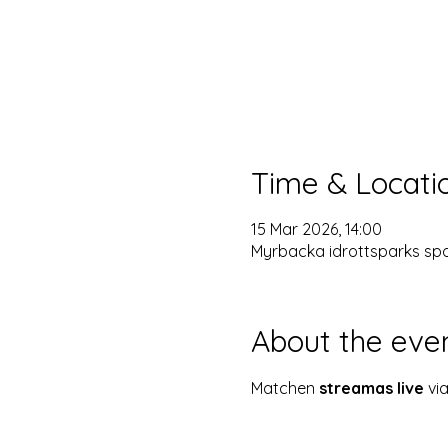
Time & Locati
15 Mar 2026, 14:00
Myrbacka idrottsparks spo
About the eve
Matchen 
streamas live
 vi