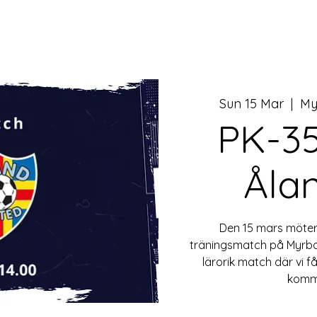
Sun 15 Mar
  |  
My
PK-3
Åla
Den 15 mars möter
träningsmatch på Myrbac
lärorik match där vi få
komm