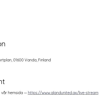
on
rtplan, 01600 Vanda, Finland
nt
a vår hemsida — 
https://www.alandunited.ax/live-stream