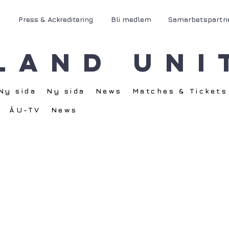
Press & Ackreditering
Bli medlem
Samarbetspartn
land Uni
Ny sida
Ny sida
News
Matches & Tickets
ÅU-TV
News